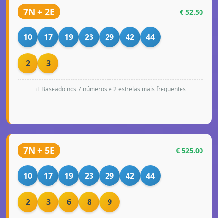
7N + 2E
€ 52.50
10
17
19
23
29
42
44
2
3
📊 Baseado nos 7 números e 2 estrelas mais frequentes
7N + 5E
€ 525.00
10
17
19
23
29
42
44
2
3
6
8
9