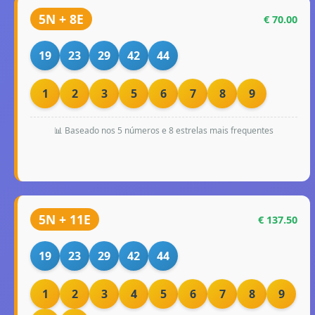
5N + 8E
€ 70.00
19
23
29
42
44
1
2
3
5
6
7
8
9
📊 Baseado nos 5 números e 8 estrelas mais frequentes
5N + 11E
€ 137.50
19
23
29
42
44
1
2
3
4
5
6
7
8
9