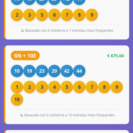
2
3
5
6
7
8
9
📊 Baseado nos 6 números e 7 estrelas mais frequentes
6N + 10E
€ 675.00
10
19
23
29
42
44
1
2
3
4
5
6
7
8
9
10
📊 Baseado nos 6 números e 10 estrelas mais frequentes