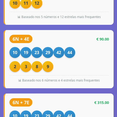
10
11
12
📊 Baseado nos 5 números e 12 estrelas mais frequentes
6N + 4E
€ 90.00
10
19
23
29
42
44
2
3
8
9
📊 Baseado nos 6 números e 4 estrelas mais frequentes
6N + 7E
€ 315.00
10
19
23
29
42
44