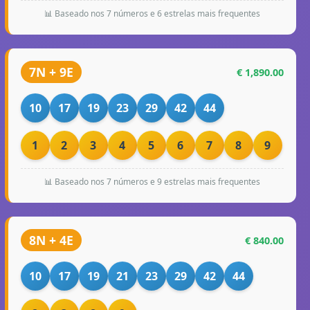
📊 Baseado nos 7 números e 6 estrelas mais frequentes
7N + 9E
€ 1,890.00
10
17
19
23
29
42
44
1
2
3
4
5
6
7
8
9
📊 Baseado nos 7 números e 9 estrelas mais frequentes
8N + 4E
€ 840.00
10
17
19
21
23
29
42
44