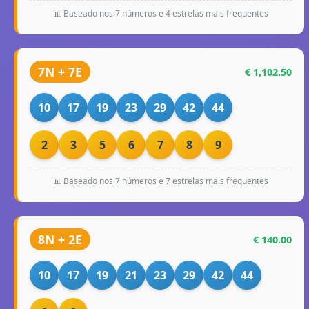
📊 Baseado nos 7 números e 4 estrelas mais frequentes
7N + 7E
€ 1,102.50
10
17
19
23
29
42
44
2
3
5
6
7
8
9
📊 Baseado nos 7 números e 7 estrelas mais frequentes
8N + 2E
€ 140.00
10
17
19
21
23
29
42
44