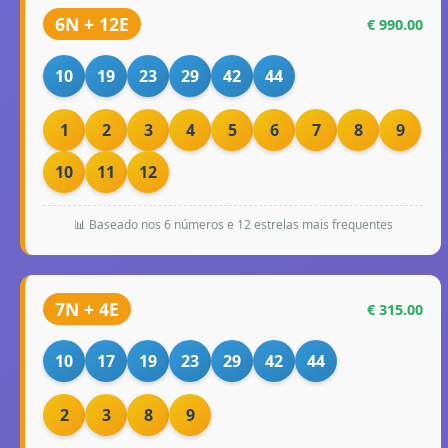
6N + 12E
€ 990.00
10
19
23
29
42
44
1
2
3
4
5
6
7
8
9
10
11
12
📊 Baseado nos 6 números e 12 estrelas mais frequentes
7N + 4E
€ 315.00
10
17
19
23
29
42
44
2
3
8
9