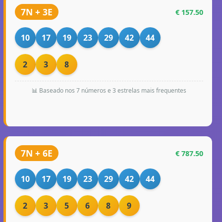
7N + 3E
€ 157.50
10
17
19
23
29
42
44
2
3
8
📊 Baseado nos 7 números e 3 estrelas mais frequentes
7N + 6E
€ 787.50
10
17
19
23
29
42
44
2
3
5
6
8
9