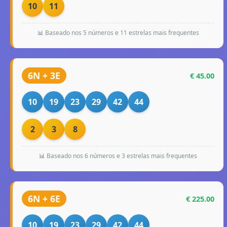
10
11
📊 Baseado nos 5 números e 11 estrelas mais frequentes
6N + 3E
€ 45.00
10
19
23
29
42
44
2
3
8
📊 Baseado nos 6 números e 3 estrelas mais frequentes
6N + 6E
€ 225.00
10
19
23
29
42
44