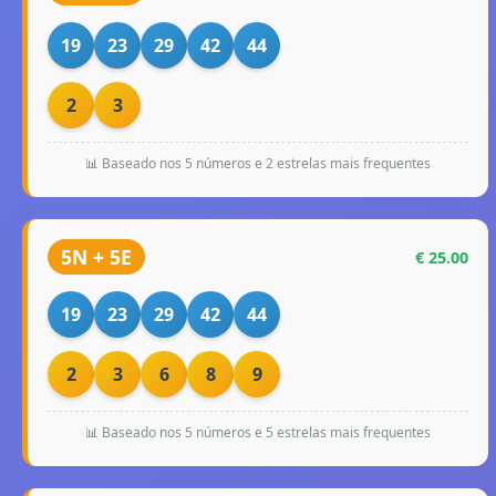
19
23
29
42
44
2
3
📊 Baseado nos 5 números e 2 estrelas mais frequentes
5N + 5E
€ 25.00
19
23
29
42
44
2
3
6
8
9
📊 Baseado nos 5 números e 5 estrelas mais frequentes