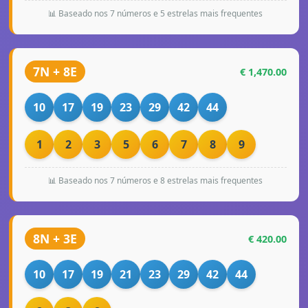
📊 Baseado nos 7 números e 5 estrelas mais frequentes
7N + 8E
€ 1,470.00
10
17
19
23
29
42
44
1
2
3
5
6
7
8
9
📊 Baseado nos 7 números e 8 estrelas mais frequentes
8N + 3E
€ 420.00
10
17
19
21
23
29
42
44