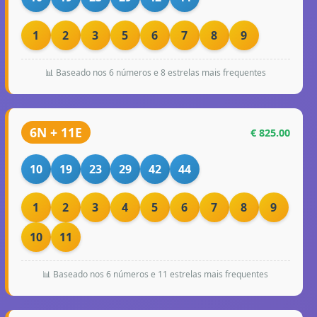
1
2
3
5
6
7
8
9
📊 Baseado nos 6 números e 8 estrelas mais frequentes
6N + 11E
€ 825.00
10
19
23
29
42
44
1
2
3
4
5
6
7
8
9
10
11
📊 Baseado nos 6 números e 11 estrelas mais frequentes