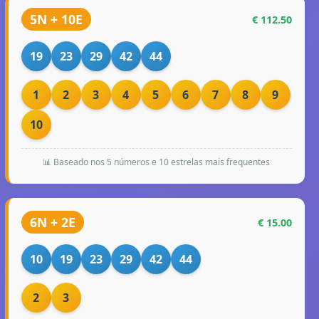
5N + 10E
€ 112.50
19
23
29
42
44
1
2
3
4
5
6
7
8
9
10
📊 Baseado nos 5 números e 10 estrelas mais frequentes
6N + 2E
€ 15.00
10
19
23
29
42
44
2
3