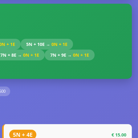
0N + 1E
5N + 10E →
0N + 1E
7N + 8E →
0N + 1E
7N + 9E →
0N + 1E
500
5N + 4E
€ 15.00