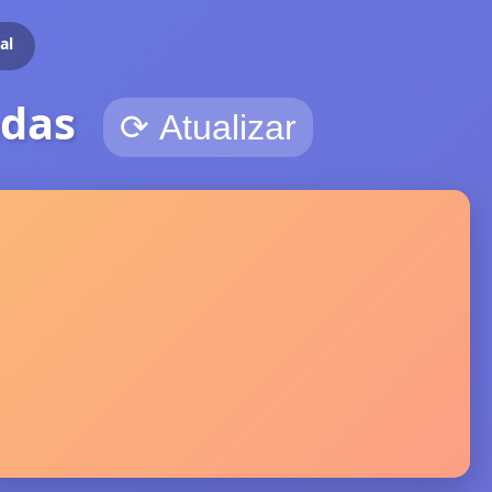
al
adas
⟳ Atualizar