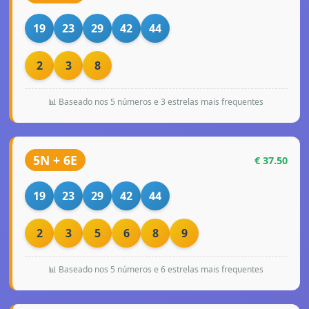
19
23
29
42
44
2
3
8
📊 Baseado nos 5 números e 3 estrelas mais frequentes
5N + 6E
€ 37.50
19
23
29
42
44
2
3
5
6
8
9
📊 Baseado nos 5 números e 6 estrelas mais frequentes