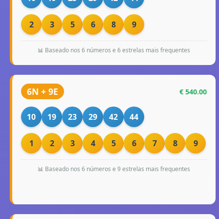
2
3
5
6
8
9
📊 Baseado nos 6 números e 6 estrelas mais frequentes
6N + 9E
€ 540.00
10
19
23
29
42
44
1
2
3
4
5
6
7
8
9
📊 Baseado nos 6 números e 9 estrelas mais frequentes