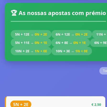
🏆 As nossas apostas com prémio
5N + 12E →
0N + 2E
6N + 12E →
0N + 2E
11N +
5N + 11E →
0N + 1E
6N + 8E →
0N + 1E
6N + 9
10N + 2E →
1N + 0E
10N + 3E →
1N + 0E
To
5N + 2E
€ 2.50