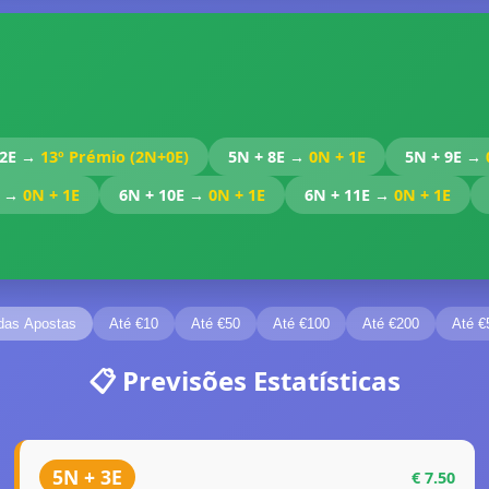
 2E →
13º Prémio (2N+0E)
5N + 8E →
0N + 1E
5N + 9E →
E →
0N + 1E
6N + 10E →
0N + 1E
6N + 11E →
0N + 1E
das Apostas
Até €10
Até €50
Até €100
Até €200
Até €
📋 Previsões Estatísticas
5N + 3E
€ 7.50