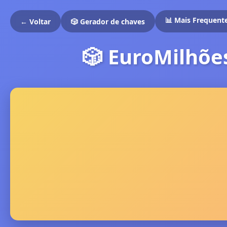
📊 Mais Frequent
← Voltar
🎲 Gerador de chaves
🎲 EuroMilhõ