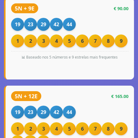
5N + 9E
€ 90.00
19
23
29
42
44
1
2
3
4
5
6
7
8
9
📊 Baseado nos 5 números e 9 estrelas mais frequentes
5N + 12E
€ 165.00
19
23
29
42
44
1
2
3
4
5
6
7
8
9