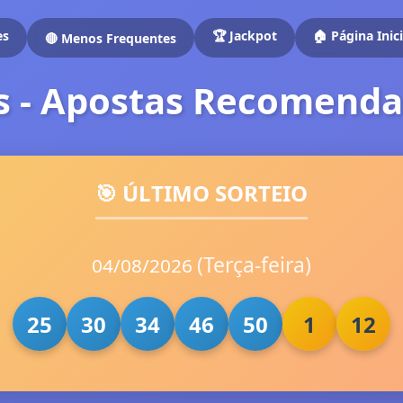
es
🏆 Jackpot
🏠 Página Inici
🔴 Menos Frequentes
es - Apostas Recomend
🎯 ÚLTIMO SORTEIO
(Terça-feira)
04/08/2026
25
30
34
46
50
1
12