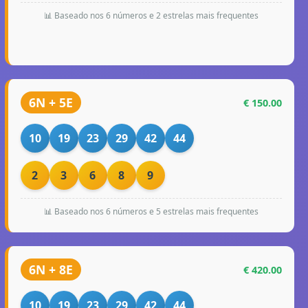
📊 Baseado nos 6 números e 2 estrelas mais frequentes
6N + 5E
€ 150.00
10
19
23
29
42
44
2
3
6
8
9
📊 Baseado nos 6 números e 5 estrelas mais frequentes
6N + 8E
€ 420.00
10
19
23
29
42
44