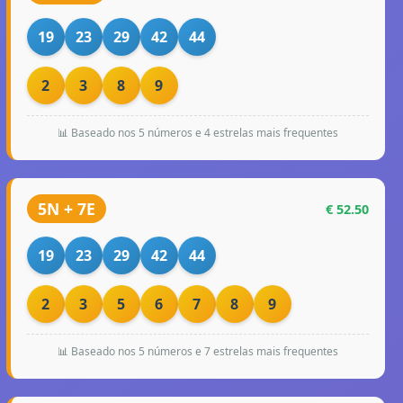
19
23
29
42
44
2
3
8
9
📊 Baseado nos 5 números e 4 estrelas mais frequentes
5N + 7E
€ 52.50
19
23
29
42
44
2
3
5
6
7
8
9
📊 Baseado nos 5 números e 7 estrelas mais frequentes